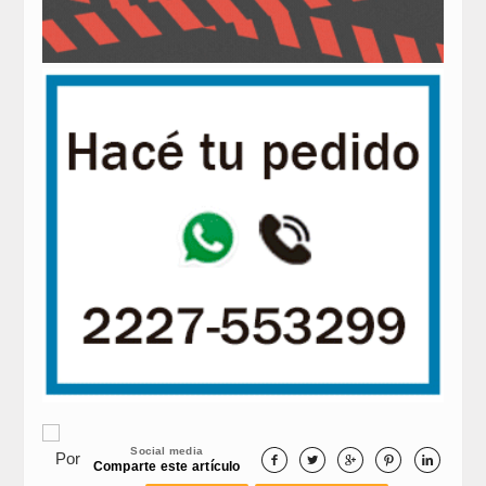
Social media
Por





Comparte este artículo