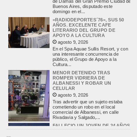
En el Spa Aquae Sullis Resort, y con
una interesante concurrencia de
público, el Grupo de Apoyo a la
Cultura...
MENOR DETENIDO TRAS
ROMPER VIDRIERA DE
ALBANESSI Y ROBAR UN
CELULAR
agosto 9, 2026
Tras advertir que un sujeto estaba
cometiendo un robo en el local
comercial de Albanessi, en calle
Rivadavia y Salgado,...
FALLECIO UN JOVEN DE 24 AÑOS
TRAS DESPISTARSE CON SU
AUTO E IMPACTAR CONTRA UN
PAREDON
agosto 9, 2026
Un accidente fatal se produjo en la
madrugada de este domingo, pasadas
las 6,30, en Yrigoyen entre
Mastropietro y Angueira....
INCENDIO EN VIVIENDA DE UN