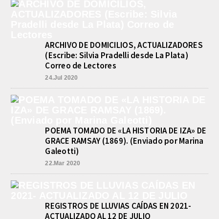
VETERANO DE MALVINAS. ENTRE
LO DESTRUIDO POR EL FUEGO
ESTABAN LOS JUGUETES DEL
DIA DEL NIÑO EN EMPALME.
CONFIRMAN LA FIESTA PARA EL
ARCHIVO DE DOMICILIOS, ACTUALIZADORES
DOMINGO 30
(Escribe: Silvia Pradelli desde La Plata)
agosto 10, 2026
Correo de Lectores
El voraz incendio declarado en la
tarde del viernes pasado en el
24.Jul 2020
lavadero de la vivienda del Veterano
de Malvinas,...
VALENTINA. TRIUNFO Y
CONVOCATORIA PARA EL
SUDAMERICANO 2026 EN
POEMA TOMADO DE «LA HISTORIA DE IZA» DE
RAFAELA
GRACE RAMSAY (1869). (Enviado por Marina
agosto 9, 2026
Galeotti)
Valentina Luna ganó hoy la general
de Damas del Gran Premio Ciudad de
22.Mar 2020
Buenos Aires, disputado este
domingo en el...
REGISTROS DE LLUVIAS CAÍDAS EN 2021-
ACTUALIZADO AL 12 DE JULIO