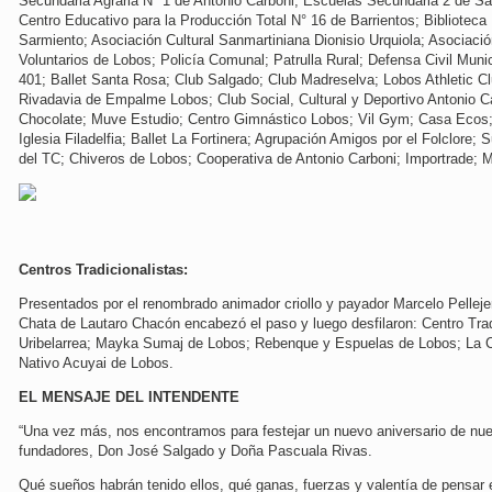
Secundaria Agraria N° 1 de Antonio Carboni; Escuelas Secundaria 2 de Sa
Centro Educativo para la Producción Total N° 16 de Barrientos; Biblioteca
Sarmiento; Asociación Cultural Sanmartiniana Dionisio Urquiola; Asociac
Voluntarios de Lobos; Policía Comunal; Patrulla Rural; Defensa Civil Muni
401; Ballet Santa Rosa; Club Salgado; Club Madreselva; Lobos Athletic C
Rivadavia de Empalme Lobos; Club Social, Cultural y Deportivo Antonio C
Chocolate; Muve Estudio; Centro Gimnástico Lobos; Vil Gym; Casa Ecos;
Iglesia Filadelfia; Ballet La Fortinera; Agrupación Amigos por el Folclore
del TC; Chiveros de Lobos; Cooperativa de Antonio Carboni; Importrade; 
Centros Tradicionalistas:
Presentados por el renombrado animador criollo y payador Marcelo Pellejero
Chata de Lautaro Chacón encabezó el paso y luego desfilaron: Centro Trad
Uribelarrea; Mayka Sumaj de Lobos; Rebenque y Espuelas de Lobos; La Ci
Nativo Acuyai de Lobos.
EL MENSAJE DEL INTENDENTE
“Una vez más, nos encontramos para festejar un nuevo aniversario de nues
fundadores, Don José Salgado y Doña Pascuala Rivas.
Qué sueños habrán tenido ellos, qué ganas, fuerzas y valentía de pensar 