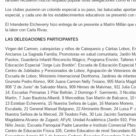
también recibieron mucho respaldo popular otras delegaciones como el Hos
Los clubes pusieron un colorido especial a su paso, las batucadas aportaro
especial, y cada uno de los establecimientos educativos se presentó con s
El Intendente Etcheverry hizo entrega de un presente a Martín Millán que
la labor con Carla Rivas.
LAS DELEGACIONES PARTICIPANTES
Virgen del Carmen, catequistas y niños de Catequesis y Cáritas Lobos;
Ancianos La Sagrada Familia; Promotoras en salud comunitaria; Jardín Mat
Pasitos; Guardería Infantil Rinconcito Mágico; Programa Envión; Talleres 
Educación Especial “Jorge Luis Bordón”; Escuela de Educación Especial 5
Centro de Jubilados y Pensionados de Lobos; Agrupación de Veteranos d
Escuela de Lobos; Ministerio Internacional Diorthoma; Jardines de infan
Grumete Pedro Alonso, 904 Juana Carmen Nelly Troiano, 905 María Magda
908 “2 de Junio” de Salvador María, 909 Héroes de Malvinas, 911 Julia Cos
14; Escuelas Primarias 1 Pilar Beltrán, 2 Domingo F. Sarmiento, 3 Nicolá
Martín, 7 Juan Bautista Alberdi, 9 Merceditas San Martín de Balcarce, 10
13 Esteban Echeverría, 15 Nuestra Señora de Luján, 16 Mariano Moreno, 1
Escalada, 21 General Manuel Belgrano, 22 Almirantre Brown, 24 Luisa P. 
Nuestra Señora de la Merced, 29 Teodoro Fels, 30 Luis Jacinto Santamarin
Magdalena Alvarez de Zugasti; AFyN; Unidad Académica (Jardín 910, Prima
Niño Jesús; Escuela Parroquial Padre Larumbe e Instituto Comercial Pbro
Centro de Educación Física 105; Centro Educativo de nivel Secundario 45