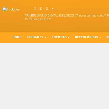



▸
PRIMER DIARIO DIGITAL DE LOBOS \"Para estar más cerca\" F
15 de Julio de 2002
HOME
GENERALES
SOCIEDAD
NECROLÓGICAS
S
CURIOSIDADES, CONSEJOS Y NOVEDADES