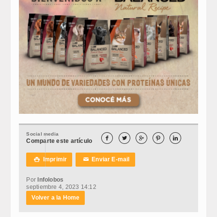
Social media





Comparte este artículo
Imprimir
Enviar E-mail

✉
Por
Infolobos
septiembre 4, 2023 14:12
Volver a la Home