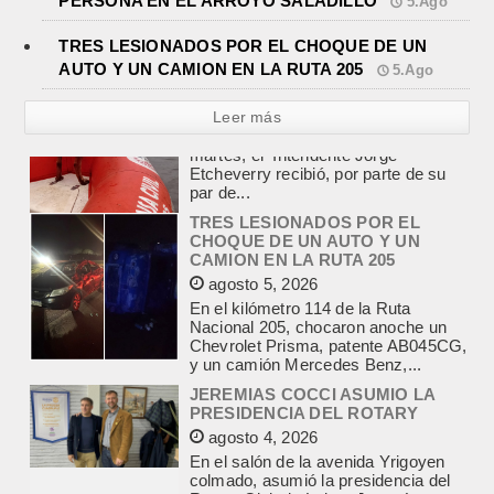
PERSONA EN EL ARROYO SALADILLO
5.Ago
TRES LESIONADOS POR EL CHOQUE DE UN
AUTO Y UN CAMION EN LA RUTA 205
5.Ago
Leer más
TRES LESIONADOS POR EL
CHOQUE DE UN AUTO Y UN
CAMION EN LA RUTA 205
agosto 5, 2026
En el kilómetro 114 de la Ruta
Nacional 205, chocaron anoche un
Chevrolet Prisma, patente AB045CG,
y un camión Mercedes Benz,...
JEREMIAS COCCI ASUMIO LA
PRESIDENCIA DEL ROTARY
agosto 4, 2026
En el salón de la avenida Yrigoyen
colmado, asumió la presidencia del
Rotary Club de Lobos Jeremías
Cocci, para el...