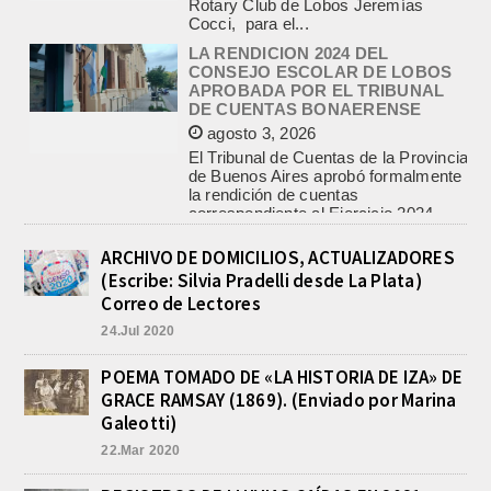
LA RENDICION 2024 DEL
CONSEJO ESCOLAR DE LOBOS
APROBADA POR EL TRIBUNAL
DE CUENTAS BONAERENSE
agosto 3, 2026
El Tribunal de Cuentas de la Provincia
de Buenos Aires aprobó formalmente
la rendición de cuentas
correspondiente al Ejercicio 2024,...
PRE-FEDERAL MASCULINO DE
BASQUET EN CADETES:
ATHLETIC JUEGA EL
TRIANGULAR FINAL
ARCHIVO DE DOMICILIOS, ACTUALIZADORES
agosto 6, 2026
(Escribe: Silvia Pradelli desde La Plata)
Por el torneo Pre-federal de Básquet,
Correo de Lectores
el equipo de Cadetes de Athletic, logró
24.Jul 2020
un resonante triunfo ante Morón, y
se...
POEMA TOMADO DE «LA HISTORIA DE IZA» DE
INFORME DE DEFENSA CIVIL
GRACE RAMSAY (1869). (Enviado por Marina
LOBOS, COLABORACION EN LA
BUSQUEDA DE UNA PERSONA EN
Galeotti)
EL ARROYO SALADILLO
22.Mar 2020
agosto 5, 2026
En las primeras horas de la tarde del