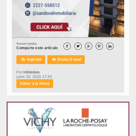
Social media





Comparte este artículo
Imprimir
Enviar E-mail

✉
Por
Infolobos
junio 20, 2020 17:30
Volver a la Home