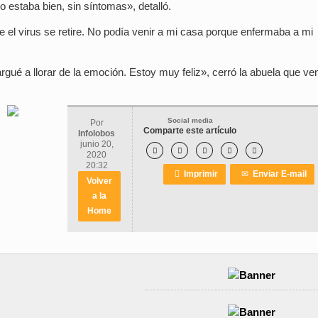
 estaba bien, sin síntomas», detalló.
ue el virus se retire. No podía venir a mi casa porque enfermaba a mi
ué a llorar de la emoción. Estoy muy feliz», cerró la abuela que ven
Social media
Por
Comparte este artículo
Infolobos
junio 20,





2020
20:32

Imprimir
✉
Enviar E-mail
Volver
a la
Home