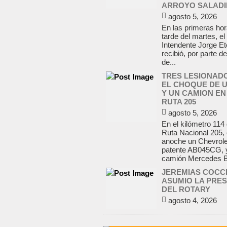
ARROYO SALADI
agosto 5, 2026
En las primeras hor
tarde del martes, el
Intendente Jorge E
recibió, por parte d
de...
TRES LESIONAD
EL CHOQUE DE 
Y UN CAMION EN
RUTA 205
agosto 5, 2026
En el kilómetro 114 
Ruta Nacional 205,
anoche un Chevrole
patente AB045CG, 
camión Mercedes Be
JEREMIAS COCC
ASUMIO LA PRES
DEL ROTARY
agosto 4, 2026
En el salón de la a
Yrigoyen colmado, 