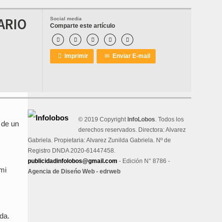
ARIO
Social media
Comparte este artículo






Imprimir
✉
Enviar E-mail
© 2019 Copyright
InfoLobos
. Todos los
 de un
derechos reservados. Directora: Alvarez
Gabriela. Propietaria: Alvarez Zunilda Gabriela. Nº de
Registro DNDA 2020-61447458.
publicidadinfolobos@gmail.com
- Edición N° 8786 -
 mi
Agencia de Diseńo Web - edrweb
da.