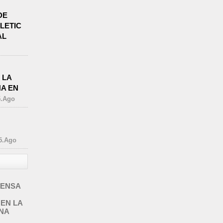
DE
LETIC
AL
 LA
A EN
5.Ago
5.Ago
FENSA
EN LA
NA