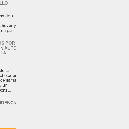
LLO
as de la
tcheverry
e su par
OS POR
UN AUTO
 LA
de la
 chocaron
t Prisma,
y un
nz,...
I
IDENCIA
venida
asumió la