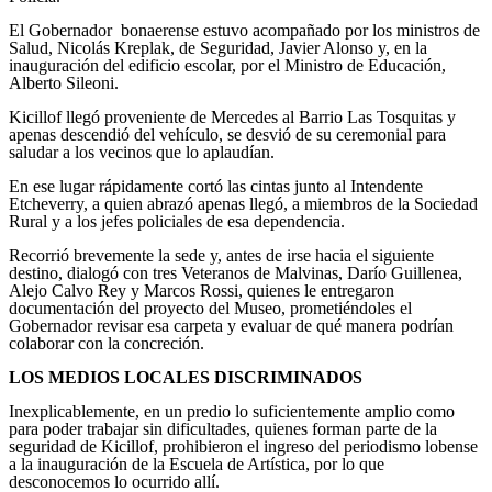
El Gobernador bonaerense estuvo acompañado por los ministros de
Salud, Nicolás Kreplak, de Seguridad, Javier Alonso y, en la
inauguración del edificio escolar, por el Ministro de Educación,
Alberto Sileoni.
Kicillof llegó proveniente de Mercedes al Barrio Las Tosquitas y
apenas descendió del vehículo, se desvió de su ceremonial para
saludar a los vecinos que lo aplaudían.
En ese lugar rápidamente cortó las cintas junto al Intendente
Etcheverry, a quien abrazó apenas llegó, a miembros de la Sociedad
Rural y a los jefes policiales de esa dependencia.
Recorrió brevemente la sede y, antes de irse hacia el siguiente
destino, dialogó con tres Veteranos de Malvinas, Darío Guillenea,
Alejo Calvo Rey y Marcos Rossi, quienes le entregaron
documentación del proyecto del Museo, prometiéndoles el
Gobernador revisar esa carpeta y evaluar de qué manera podrían
colaborar con la concreción.
LOS MEDIOS LOCALES DISCRIMINADOS
Inexplicablemente, en un predio lo suficientemente amplio como
para poder trabajar sin dificultades, quienes forman parte de la
seguridad de Kicillof, prohibieron el ingreso del periodismo lobense
a la inauguración de la Escuela de Artística, por lo que
desconocemos lo ocurrido allí.