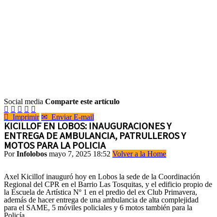
Social media
Comparte este artículo






Imprimir
✉
Enviar E-mail
KICILLOF EN LOBOS: INAUGURACIONES Y
ENTREGA DE AMBULANCIA, PATRULLEROS Y
MOTOS PARA LA POLICIA
Por
Infolobos
mayo 7, 2025 18:52
Volver a la Home
Axel Kicillof inauguró hoy en Lobos la sede de la Coordinación
Regional del CPR en el Barrio Las Tosquitas, y el edificio propio de
la Escuela de Artística Nº 1 en el predio del ex Club Primavera,
además de hacer entrega de una ambulancia de alta complejidad
para el SAME, 5 móviles policiales y 6 motos también para la
Policía.