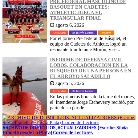
PRE-FEDERAL MASCULINO DE
BASQUET EN CADETES:
ATHLETIC JUEGA EL
TRIANGULAR FINAL
agosto 6, 2026
Actualidad
De Interés General
Deportes
Por el torneo Pre-federal de Básquet, el
equipo de Cadetes de Athletic, logró un
resonante triunfo ante Morón, y se...
INFORME DE DEFENSA CIVIL
LOBOS, COLABORACION EN LA
BUSQUEDA DE UNA PERSONA EN
EL ARROYO SALADILLO
agosto 5, 2026
Actualidad
De Interés General
En las primeras horas de la tarde del martes,
el Intendente Jorge Etcheverry recibió, por
parte de su par de...
ARCHIVO DE DOMICILIOS, ACTUALIZADORES (Escribe: Silvia
Pradelli desde La Plata) Correo de Lectores
24.Jul 2020