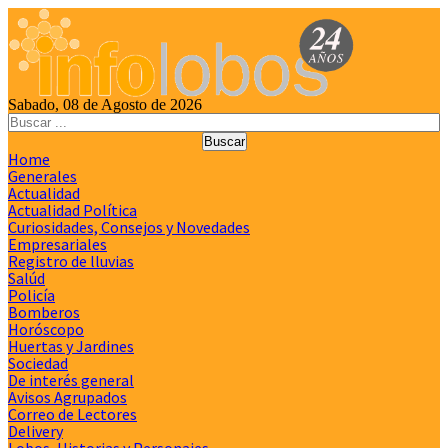
Sabado, 08 de Agosto de 2026
Home
Generales
Actualidad
Actualidad Política
Curiosidades, Consejos y Novedades
Empresariales
Registro de lluvias
Salúd
Policía
Bomberos
Horóscopo
Huertas y Jardines
Sociedad
De interés general
Avisos Agrupados
Correo de Lectores
Delivery
Lobos, Historias y Personajes