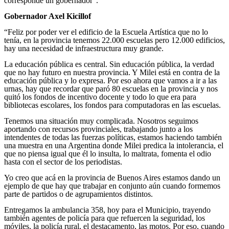
corresponde un gobernador”.
Gobernador Axel Kicillof
“Feliz por poder ver el edificio de la Escuela Artística que no lo
tenía, en la provincia tenemos 22.000 escuelas pero 12.000 edificios,
hay una necesidad de infraestructura muy grande.
La educación pública es central. Sin educación pública, la verdad
que no hay futuro en nuestra provincia. Y Milei está en contra de la
educación pública y lo expresa. Por eso ahora que vamos a ir a las
urnas, hay que recordar que paró 80 escuelas en la provincia y nos
quitó los fondos de incentivo docente y todo lo que era para
bibliotecas escolares, los fondos para computadoras en las escuelas.
Tenemos una situación muy complicada. Nosotros seguimos
aportando con recursos provinciales, trabajando junto a los
intendentes de todas las fuerzas políticas, estamos haciendo también
una muestra en una Argentina donde Milei predica la intolerancia, el
que no piensa igual que él lo insulta, lo maltrata, fomenta el odio
hasta con el sector de los periodistas.
Yo creo que acá en la provincia de Buenos Aires estamos dando un
ejemplo de que hay que trabajar en conjunto aún cuando formemos
parte de partidos o de agrupamientos distintos.
Entregamos la ambulancia 358, hoy para el Municipio, trayendo
también agentes de policía para que refuercen la seguridad, los
móviles, la policía rural, el destacamento, las motos. Por eso, cuando