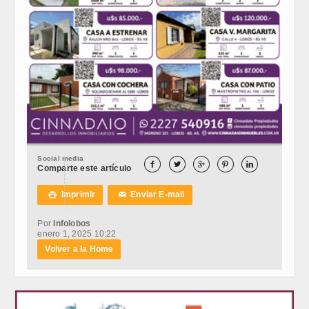
Social media





Comparte este artículo
Imprimir
Enviar E-mail

✉
Por
Infolobos
enero 1, 2025 10:22
Volver a la Home