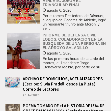
agosto 6, 2026
Por el torneo Pre-federal de Básquet,
el equipo de Cadetes de Athletic, logró
un resonante triunfo ante Morón, y
se...
INFORME DE DEFENSA CIVIL
LOBOS, COLABORACION EN LA
BUSQUEDA DE UNA PERSONA EN
EL ARROYO SALADILLO
agosto 5, 2026
En las primeras horas de la tarde del
martes, el Intendente Jorge
Etcheverry recibió, por parte de su
par de...
INCENDIO EN LA VIVIENDA DE UN
VETERANO DE MALVINAS DE
ARCHIVO DE DOMICILIOS, ACTUALIZADORES
LOBOS
(Escribe: Silvia Pradelli desde La Plata)
agosto 7, 2026
Correo de Lectores
Esta tarde fueron requeridos los
24.Jul 2020
Bomberos Voluntarios, debido al
incendio declarado en la vivienda de
calle Manuel Caminos 1.200,
POEMA TOMADO DE «LA HISTORIA DE IZA» DE
propiedad...