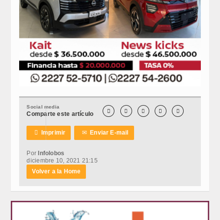
Social media





Comparte este artículo

Imprimir
✉
Enviar E-mail
Por
Infolobos
diciembre 10, 2021 21:15
Volver a la Home