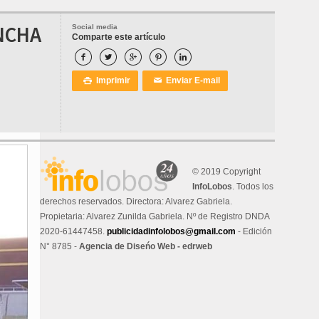
NCHA
Social media
Comparte este artículo





Imprimir
Enviar E-mail

✉
© 2019 Copyright
InfoLobos
. Todos los
derechos reservados. Directora: Alvarez Gabriela.
Propietaria: Alvarez Zunilda Gabriela. Nº de Registro DNDA
2020-61447458.
publicidadinfolobos@gmail.com
- Edición
N° 8785 -
Agencia de Diseńo Web - edrweb