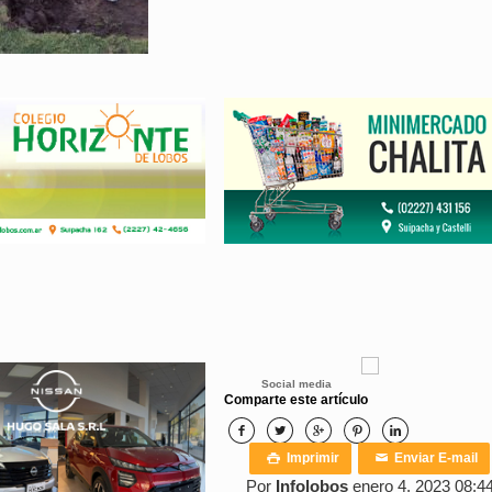
Social media
Comparte este artículo





Imprimir
Enviar E-mail

✉
Por
Infolobos
enero 4, 2023 08:4