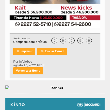
Social media





Comparte este artículo

Imprimir
✉
Enviar E-mail
Por
Infolobos
agosto 17, 2022 16:18
Volver a la Home