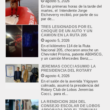
agosto 5, 2026
En las primeras horas de la tarde del
martes, el Intendente Jorge
Etcheverry recibió, por parte de su
par de...
TRES LESIONADOS POR EL
CHOQUE DE UN AUTO Y UN
CAMION EN LA RUTA 205
agosto 5, 2026
En el kilómetro 114 de la Ruta
Nacional 205, chocaron anoche un
Chevrolet Prisma, patente AB045CG,
y un camión Mercedes Benz,...
JEREMIAS COCCI ASUMIO LA
PRESIDENCIA DEL ROTARY
agosto 4, 2026
En el salón de la avenida Yrigoyen
colmado, asumió la presidencia del
Rotary Club de Lobos Jeremías
Cocci, para el...
LA RENDICION 2024 DEL
CONSEJO ESCOLAR DE LOBOS
APROBADA POR EL TRIBUNAL