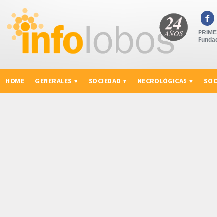

PRIMER
Fundad
HOME
GENERALES
SOCIEDAD
NECROLÓGICAS
SOC
CURIOSIDADES, CONSEJOS Y NOVEDADES