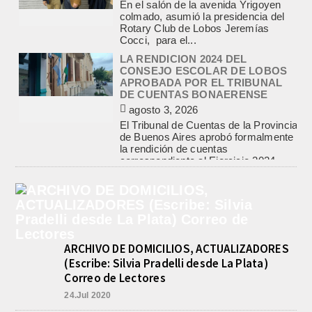
Cocci, para el...
LA RENDICION 2024 DEL
CONSEJO ESCOLAR DE LOBOS
APROBADA POR EL TRIBUNAL
DE CUENTAS BONAERENSE
agosto 3, 2026
El Tribunal de Cuentas de la Provincia
de Buenos Aires aprobó formalmente
la rendición de cuentas
correspondiente al Ejercicio 2024,...
PRE-FEDERAL MASCULINO DE
BASQUET EN CADETES:
ATHLETIC JUEGA EL
TRIANGULAR FINAL
agosto 6, 2026
Por el torneo Pre-federal de Básquet,
el equipo de Cadetes de Athletic, logró
un resonante triunfo ante Morón, y
ARCHIVO DE DOMICILIOS, ACTUALIZADORES
se...
(Escribe: Silvia Pradelli desde La Plata)
INFORME DE DEFENSA CIVIL
Correo de Lectores
LOBOS, COLABORACION EN LA
BUSQUEDA DE UNA PERSONA EN
24.Jul 2020
EL ARROYO SALADILLO