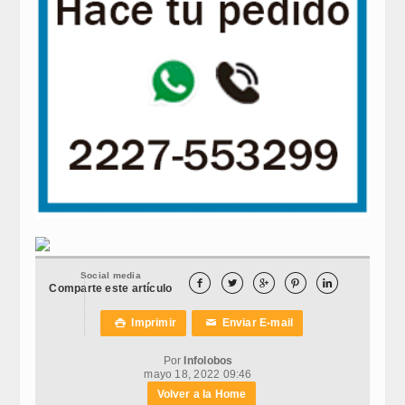
Social media





Comparte este artículo
Imprimir
Enviar E-mail

✉
Por
Infolobos
mayo 18, 2022 09:46
Volver a la Home