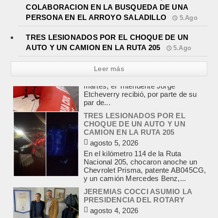
COLABORACION EN LA BUSQUEDA DE UNA
PERSONA EN EL ARROYO SALADILLO
5.Ago
TRES LESIONADOS POR EL CHOQUE DE UN
AUTO Y UN CAMION EN LA RUTA 205
5.Ago
Leer más
TRES LESIONADOS POR EL
CHOQUE DE UN AUTO Y UN
CAMION EN LA RUTA 205
agosto 5, 2026
En el kilómetro 114 de la Ruta
Nacional 205, chocaron anoche un
Chevrolet Prisma, patente AB045CG,
y un camión Mercedes Benz,...
JEREMIAS COCCI ASUMIO LA
PRESIDENCIA DEL ROTARY
agosto 4, 2026
En el salón de la avenida Yrigoyen
colmado, asumió la presidencia del
Rotary Club de Lobos Jeremías