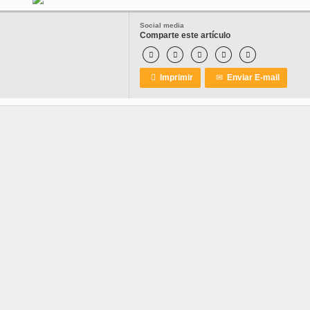
Social media
Comparte este artículo






Imprimir
✉
Enviar E-mail