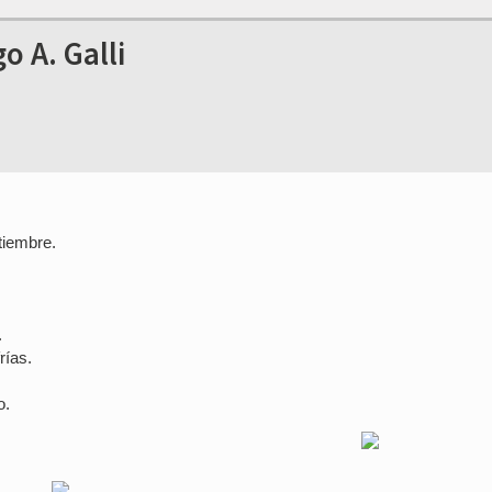
 A. Galli
tiembre.
.
rías.
o.