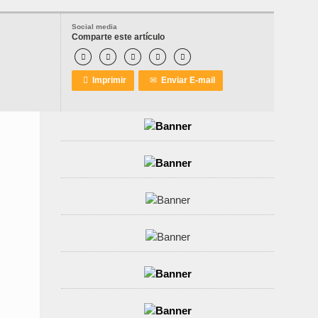
Social media
Comparte este artículo






Imprimir
✉
Enviar E-mail