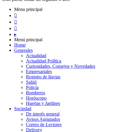
Menu principal



▸
Menú principal
PRE-FEDERAL MASCULINO DE BASQUET EN CADETES: A
Home
agosto 6, 2026
Generales
Actualidad
De interés general
Deportes
Actualidad
Por el torneo Pre-federal de Básquet, el equipo de Cadetes de Athletic
Actualidad Política
Curiosidades, Consejos y Novedades
Empresariales
Registro de lluvias
Salúd
Policía
Bomberos
Horóscopo
Huertas y Jardines
Sociedad
De interés general
Avisos Agrupados
Correo de Lectores
Delivery