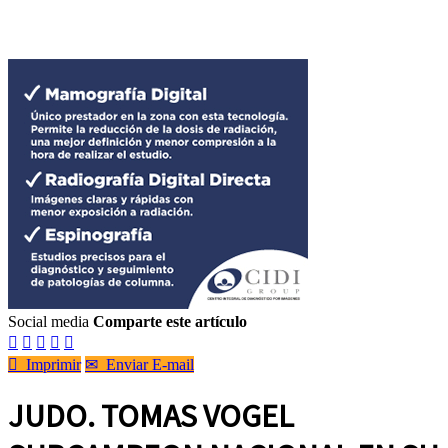
Social media
Comparte este artículo






Imprimir
✉
Enviar E-mail
JUDO. TOMAS VOGEL