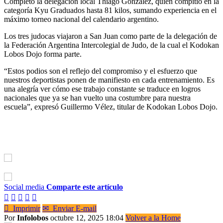
Completó la delegación local Thiago González, quien compitió en la
categoría Kyu Graduados hasta 81 kilos, sumando experiencia en el
máximo torneo nacional del calendario argentino.
Los tres judocas viajaron a San Juan como parte de la delegación de
la Federación Argentina Intercolegial de Judo, de la cual el Kodokan
Lobos Dojo forma parte.
“Estos podios son el reflejo del compromiso y el esfuerzo que
nuestros deportistas ponen de manifiesto en cada entrenamiento. Es
una alegría ver cómo ese trabajo constante se traduce en logros
nacionales que ya se han vuelto una costumbre para nuestra
escuela”, expresó Guillermo Vélez, titular de Kodokan Lobos Dojo.
Social media
Comparte este artículo






Imprimir
✉
Enviar E-mail
Por
Infolobos
octubre 12, 2025 18:04
Volver a la Home