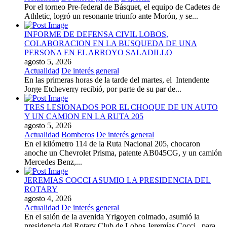
Por el torneo Pre-federal de Básquet, el equipo de Cadetes de
Athletic, logró un resonante triunfo ante Morón, y se...
INFORME DE DEFENSA CIVIL LOBOS,
COLABORACION EN LA BUSQUEDA DE UNA
PERSONA EN EL ARROYO SALADILLO
agosto 5, 2026
Actualidad
De interés general
En las primeras horas de la tarde del martes, el Intendente
Jorge Etcheverry recibió, por parte de su par de...
TRES LESIONADOS POR EL CHOQUE DE UN AUTO
Y UN CAMION EN LA RUTA 205
agosto 5, 2026
Actualidad
Bomberos
De interés general
En el kilómetro 114 de la Ruta Nacional 205, chocaron
anoche un Chevrolet Prisma, patente AB045CG, y un camión
Mercedes Benz,...
JEREMIAS COCCI ASUMIO LA PRESIDENCIA DEL
ROTARY
agosto 4, 2026
Actualidad
De interés general
En el salón de la avenida Yrigoyen colmado, asumió la
presidencia del Rotary Club de Lobos Jeremías Cocci, para