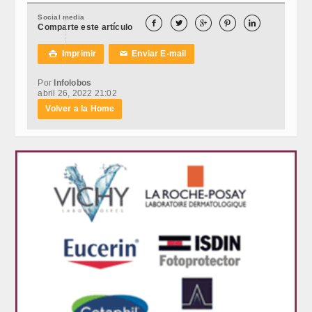
Social media





Comparte este artículo
Imprimir
Enviar E-mail

✉
Por
Infolobos
abril 26, 2022 21:02
Volver a la Home