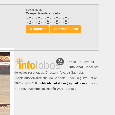
Social media
Comparte este artículo






Imprimir
✉
Enviar E-mail
© 2019 Copyright
InfoLobos
. Todos los
derechos reservados. Directora: Alvarez Gabriela.
Propietaria: Alvarez Zunilda Gabriela. Nº de Registro DNDA
2020-61447458.
publicidadinfolobos@gmail.com
- Edición
N° 8785 -
Agencia de Diseńo Web - edrweb