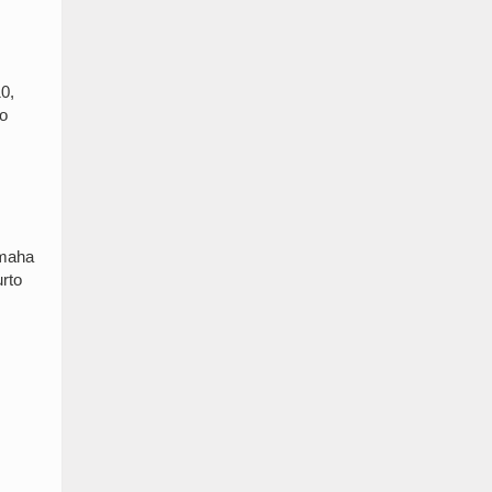
10,
to
amaha
urto