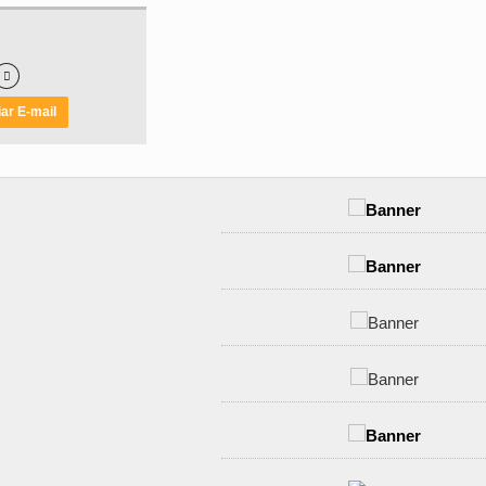

ar E-mail