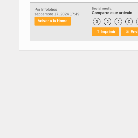
Social media
Por
Infolobos
Comparte este artículo
septiembre 17, 2024 17:49
Volver a la Home





Imprimir
✉
Envi