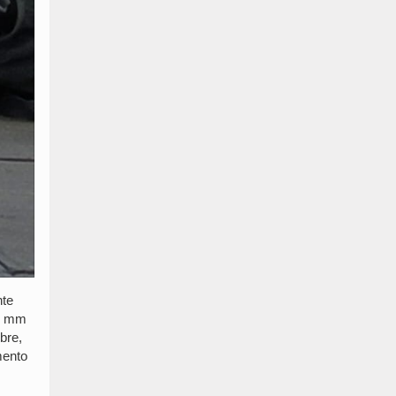
nte
 9 mm
bre,
mento