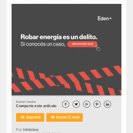
Social media





Comparte este artículo
Imprimir
Enviar E-mail

✉
Por
Infolobos