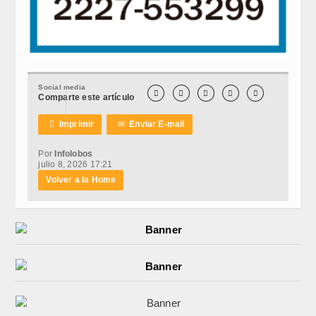
Social media





Comparte este artículo

Imprimir
✉
Enviar E-mail
Por
Infolobos
julio 8, 2026 17:21
Volver a la Home