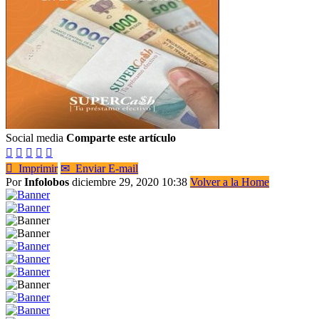
Social media
Comparte este artículo






Imprimir
✉
Enviar E-mail
Por
Infolobos
diciembre 29, 2020 10:38
Volver a la Home