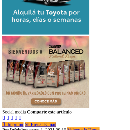
Social media
Comparte este artículo






Imprimir
✉
Enviar E-mail
Por
Infolobos
mayo 1, 2021 09:10
Volver a la Home