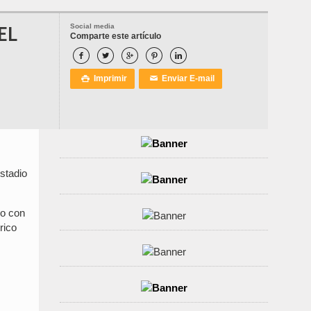
EL
Social media
Comparte este artículo





Imprimir
Enviar E-mail

✉
Estadio
do con
rico