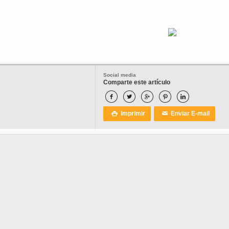
Social media
Comparte este artículo





Imprimir
Enviar E-mail

✉