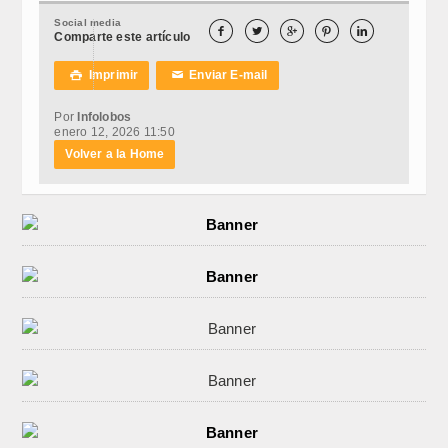
Social media





Comparte este artículo
Imprimir
Enviar E-mail

✉
Por
Infolobos
enero 12, 2026 11:50
Volver a la Home