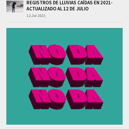
REGISTROS DE LLUVIAS CAÍDAS EN 2021-
INFORME DE DEFENSA CIVIL
LOBOS, COLABORACION EN LA
ACTUALIZADO AL 12 DE JULIO
BUSQUEDA DE UNA PERSONA EN
12.Jul 2021
EL ARROYO SALADILLO
agosto 5, 2026
En las primeras horas de la tarde del
martes, el Intendente Jorge
Etcheverry recibió, por parte de su
par de...