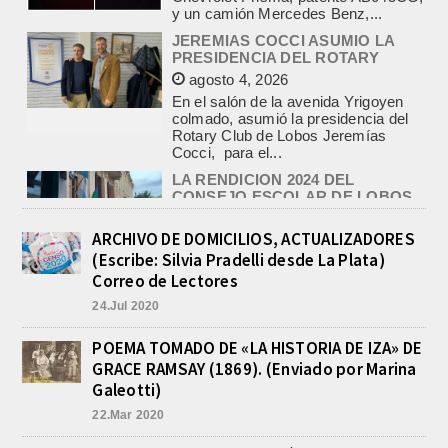
agosto 4, 2026
En el salón de la avenida Yrigoyen
colmado, asumió la presidencia del
Rotary Club de Lobos Jeremías
Cocci, para el...
LA RENDICION 2024 DEL
CONSEJO ESCOLAR DE LOBOS
APROBADA POR EL TRIBUNAL
DE CUENTAS BONAERENSE
agosto 3, 2026
El Tribunal de Cuentas de la Provincia
de Buenos Aires aprobó formalmente
ARCHIVO DE DOMICILIOS, ACTUALIZADORES
la rendición de cuentas
(Escribe: Silvia Pradelli desde La Plata)
correspondiente al Ejercicio 2024,...
Correo de Lectores
PRE-FEDERAL MASCULINO DE
BASQUET EN CADETES:
24.Jul 2020
ATHLETIC JUEGA EL
TRIANGULAR FINAL
POEMA TOMADO DE «LA HISTORIA DE IZA» DE
agosto 6, 2026
GRACE RAMSAY (1869). (Enviado por Marina
Por el torneo Pre-federal de Básquet,
Galeotti)
el equipo de Cadetes de Athletic, logró
un resonante triunfo ante Morón, y
22.Mar 2020
se...