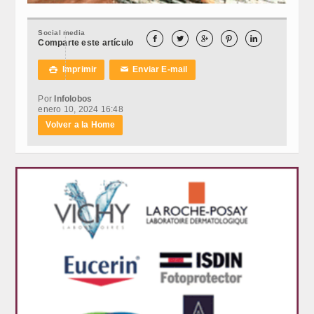
Social media





Comparte este artículo
Imprimir
Enviar E-mail

✉
Por
Infolobos
enero 10, 2024 16:48
Volver a la Home