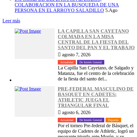
COLABORACION EN LA BUSQUEDA DE UNA
PERSONA EN EL ARROYO SALADILLO
5.Ago
Leer más
LA CAPILLA SAN CAYETANO
COLMADA EN LA MISA
CENTRAL DE LA FIESTA DEL
SANTO DEL PAN Y EL TRABAJO
agosto 7, 2026
Actualidad
De Interés General
La Capilla San Cayetano, de Salgado y
Matanza, fue el centro de la celebración
de la fiesta del santo del...
PRE-FEDERAL MASCULINO DE
BASQUET EN CADETES:
ATHLETIC JUEGA EL
TRIANGULAR FINAL
agosto 6, 2026
Actualidad
De Interés General
Deportes
Por el torneo Pre-federal de Básquet, el
equipo de Cadetes de Athletic, logró un
resonante triunfo ante Morón, y se...