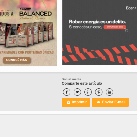
Social media
Comparte este artículo





Imprimir
Enviar E-mail

✉