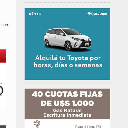
a
res en