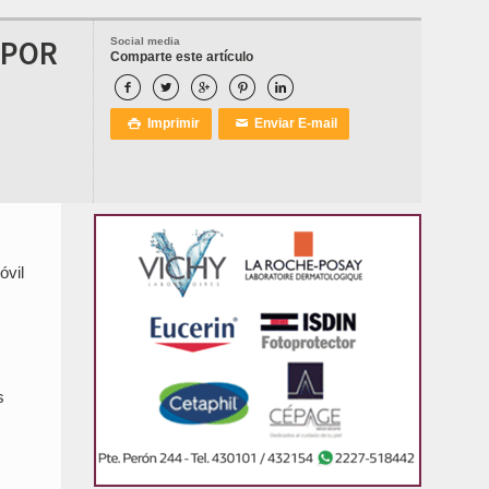
 POR
Social media
Comparte este artículo





Imprimir
Enviar E-mail

✉
óvil
s