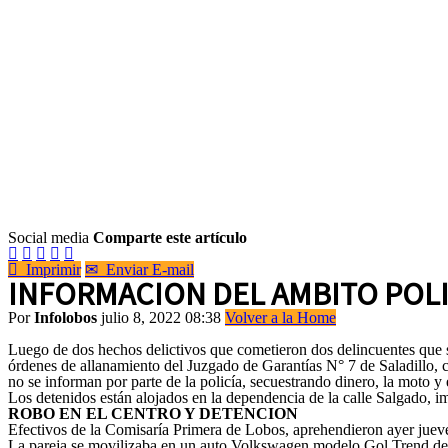
Social media
Comparte este artículo






Imprimir
✉
Enviar E-mail
INFORMACION DEL AMBITO POLI
Por
Infolobos
julio 8, 2022 08:38
Volver a la Home
Luego de dos hechos delictivos que cometieron dos delincuentes que s
órdenes de allanamiento del Juzgado de Garantías N° 7 de Saladillo, 
no se informan por parte de la policía, secuestrando dinero, la moto y 
Los detenidos están alojados en la dependencia de la calle Salgado,
ROBO EN EL CENTRO Y DETENCION
Efectivos de la Comisaría Primera de Lobos, aprehendieron ayer jueves
La pareja se movilizaba en un auto Volkswagen modelo Gol Trend de c