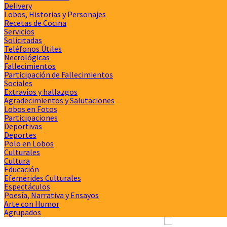
Delivery
Lobos, Historias y Personajes
Recetas de Cocina
Servicios
Solicitadas
Teléfonos Útiles
Necrológicas
Fallecimientos
Participación de Fallecimientos
Sociales
Extravíos y hallazgos
Agradecimientos y Salutaciones
Lobos en Fotos
Participaciones
Deportivas
Deportes
Polo en Lobos
Culturales
Cultura
Educación
Efemérides Culturales
Espectáculos
Poesía, Narrativa y Ensayos
Arte con Humor
Agrupados