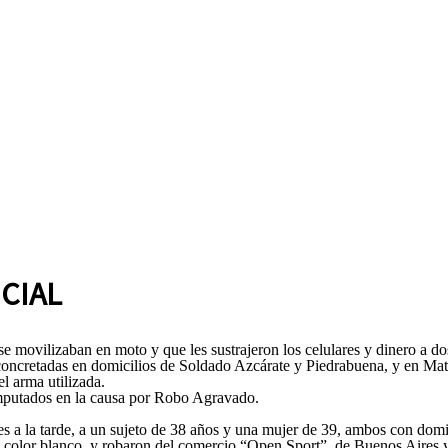
CIAL
e movilizaban en moto y que les sustrajeron los celulares y dinero a do
concretadas en domicilios de Soldado Azcárate y Piedrabuena, y en Mat
el arma utilizada.
 imputados en la causa por Robo Agravado.
 a la tarde, a un sujeto de 38 años y una mujer de 39, ambos con domic
olor blanco, y robaron del comercio “Open Sport”, de Buenos Aires y 