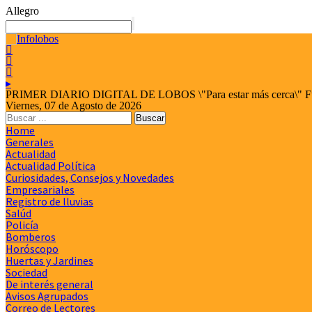
Allegro



▸
PRIMER DIARIO DIGITAL DE LOBOS \"Para estar más cerca\" Fund
Viernes, 07 de Agosto de 2026
Home
Generales
Actualidad
Actualidad Política
Curiosidades, Consejos y Novedades
Empresariales
Registro de lluvias
Salúd
Policía
Bomberos
Horóscopo
Huertas y Jardines
Sociedad
De interés general
Avisos Agrupados
Correo de Lectores