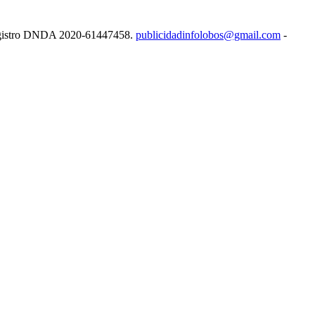
e Registro DNDA 2020-61447458.
publicidadinfolobos@gmail.com
-