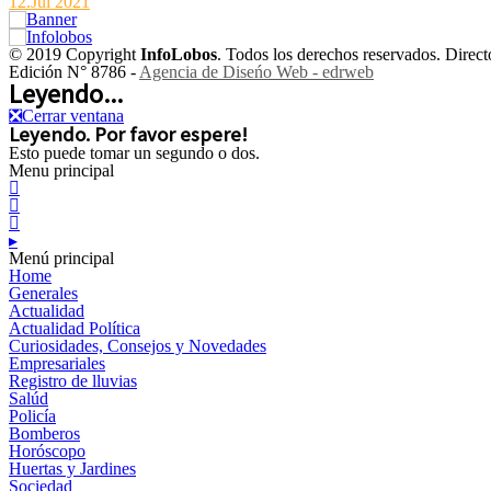
12.Jul 2021
© 2019 Copyright
InfoLobos
. Todos los derechos reservados. Dire
Edición N° 8786 -
Agencia de Diseńo Web - edrweb
Leyendo...
❎
Cerrar ventana
Leyendo. Por favor espere!
Esto puede tomar un segundo o dos.
Menu principal



▸
Menú principal
Home
Generales
Actualidad
Actualidad Política
Curiosidades, Consejos y Novedades
Empresariales
Registro de lluvias
Salúd
Policía
Bomberos
Horóscopo
Huertas y Jardines
Sociedad