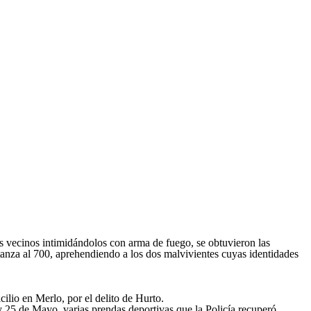
s vecinos intimidándolos con arma de fuego, se obtuvieron las
anza al 700, aprehendiendo a los dos malvivientes cuyas identidades
ilio en Merlo, por el delito de Hurto.
25 de Mayo, varias prendas deportivas que la Policía recuperó.