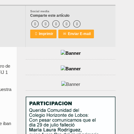
Social media
Comparte este artículo






Imprimir
✉
Enviar E-mail
tro de
IJ 1
uestra
e iban