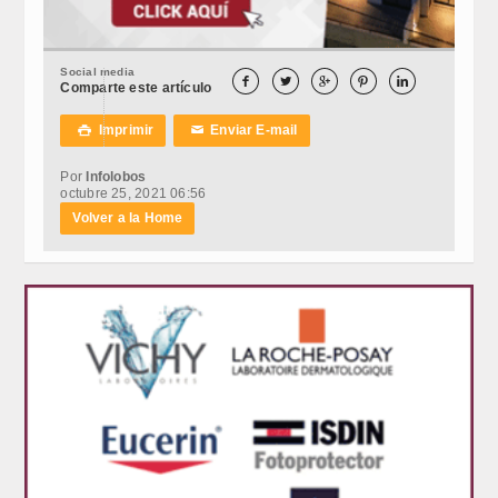
Social media





Comparte este artículo
Imprimir
Enviar E-mail

✉
Por
Infolobos
octubre 25, 2021 06:56
Volver a la Home