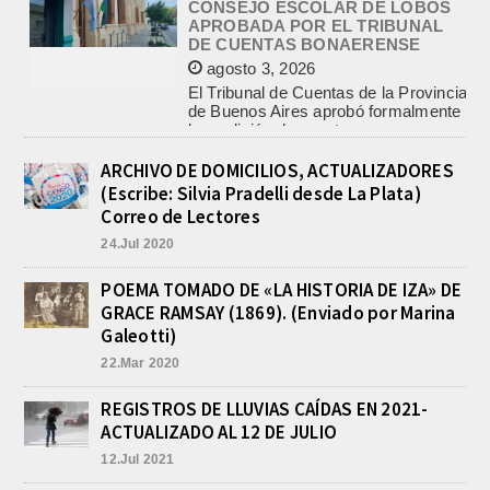
El Tribunal de Cuentas de la Provincia
de Buenos Aires aprobó formalmente
la rendición de cuentas
correspondiente al Ejercicio 2024,...
PRE-FEDERAL MASCULINO DE
BASQUET EN CADETES:
ATHLETIC JUEGA EL
TRIANGULAR FINAL
ARCHIVO DE DOMICILIOS, ACTUALIZADORES
agosto 6, 2026
(Escribe: Silvia Pradelli desde La Plata)
Por el torneo Pre-federal de Básquet,
Correo de Lectores
el equipo de Cadetes de Athletic, logró
24.Jul 2020
un resonante triunfo ante Morón, y
se...
POEMA TOMADO DE «LA HISTORIA DE IZA» DE
INFORME DE DEFENSA CIVIL
GRACE RAMSAY (1869). (Enviado por Marina
LOBOS, COLABORACION EN LA
BUSQUEDA DE UNA PERSONA EN
Galeotti)
EL ARROYO SALADILLO
22.Mar 2020
agosto 5, 2026
En las primeras horas de la tarde del
REGISTROS DE LLUVIAS CAÍDAS EN 2021-
martes, el Intendente Jorge
ACTUALIZADO AL 12 DE JULIO
Etcheverry recibió, por parte de su
par de...
12.Jul 2021