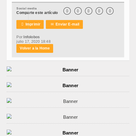
Social media





Comparte este artículo

Imprimir
✉
Enviar E-mail
Por
Infolobos
julio 17, 2020 18:48
Volver a la Home