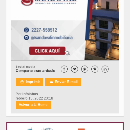
Social media





Comparte este artículo
Imprimir
Enviar E-mail

✉
Por
Infolobos
febrero 15, 2022 23:18
Volver a la Home