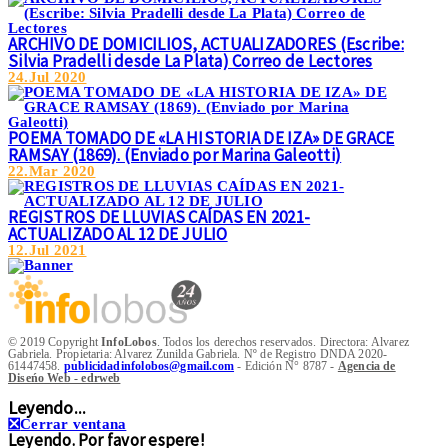
ARCHIVO DE DOMICILIOS, ACTUALIZADORES (Escribe:
Silvia Pradelli desde La Plata) Correo de Lectores
24.Jul 2020
POEMA TOMADO DE «LA HISTORIA DE IZA» DE GRACE
RAMSAY (1869). (Enviado por Marina Galeotti)
22.Mar 2020
REGISTROS DE LLUVIAS CAÍDAS EN 2021-
ACTUALIZADO AL 12 DE JULIO
12.Jul 2021
© 2019 Copyright
InfoLobos
. Todos los derechos reservados. Directora: Alvarez
Gabriela. Propietaria: Alvarez Zunilda Gabriela. Nº de Registro DNDA 2020-
61447458.
publicidadinfolobos@gmail.com
- Edición N° 8787 -
Agencia de
Diseńo Web - edrweb
Leyendo...
❎
Cerrar ventana
Leyendo. Por favor espere!