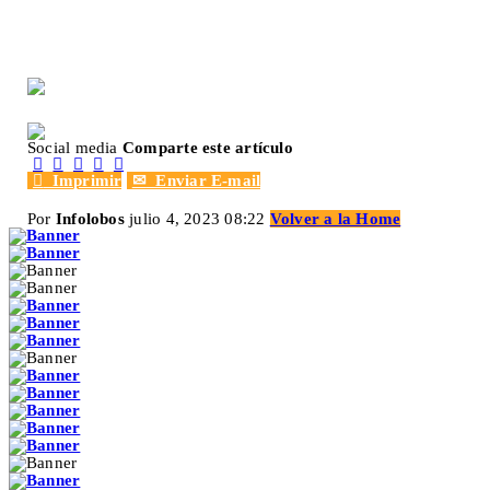
Social media
Comparte este artículo






Imprimir
✉
Enviar E-mail
Por
Infolobos
julio 4, 2023 08:22
Volver a la Home