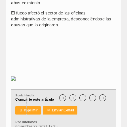
abastecimiento.
El fuego afectó el sector de las oficinas
administrativas de la empresa, desconociéndose las
causas que lo originaron.
Social media





Comparte este artículo

Imprimir
✉
Enviar E-mail
Por
Infolobos
noviembre 22, 2021 17:25