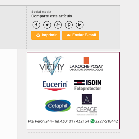
Social media
Comparte este artículo





Imprimir
Enviar E-mail

✉