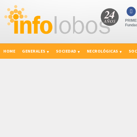

PRIMER
Fundad
HOME
GENERALES
SOCIEDAD
NECROLÓGICAS
SOC
CURIOSIDADES, CONSEJOS Y NOVEDADES