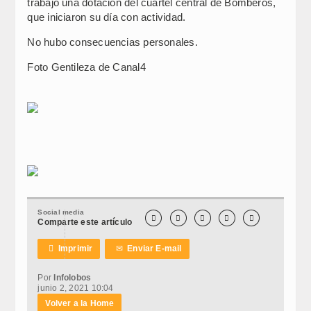
trabajó una dotación del cuartel central de Bomberos,
que iniciaron su día con actividad.
No hubo consecuencias personales.
Foto Gentileza de Canal4
Social media





Comparte este artículo

Imprimir
✉
Enviar E-mail
Por
Infolobos
junio 2, 2021 10:04
Volver a la Home