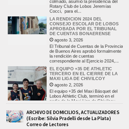
LA RENDICION 2024 DEL
CONSEJO ESCOLAR DE LOBOS
APROBADA POR EL TRIBUNAL
DE CUENTAS BONAERENSE
agosto 3, 2026
El Tribunal de Cuentas de la Provincia
de Buenos Aires aprobó formalmente
la rendición de cuentas
correspondiente al Ejercicio 2024,...
EL EQUIPO +35 DE ATHLETIC
TERCERO EN EL CIERRE DE LA
MAXI LIGA DE CHIVILCOY
agosto 2, 2026
El equipo +35 del Maxi Básquet del
Lobos Athletic Club, terminó en el
podio de la Maxi Liga de Chivilcoy,...
INFORME DE DEFENSA CIVIL
LOBOS, COLABORACION EN LA
BUSQUEDA DE UNA PERSONA EN
EL ARROYO SALADILLO
agosto 5, 2026
ARCHIVO DE DOMICILIOS, ACTUALIZADORES
(Escribe: Silvia Pradelli desde La Plata)
En las primeras horas de la tarde del
martes, el Intendente Jorge
Correo de Lectores
Etcheverry recibió, por parte de su