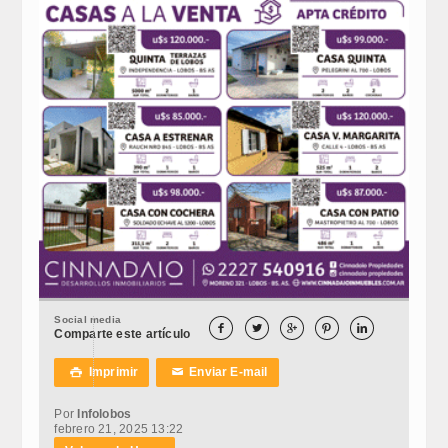
Social media





Comparte este artículo
Imprimir
Enviar E-mail

✉
Por
Infolobos
febrero 21, 2025 13:22