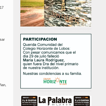
 17
asar
añan,