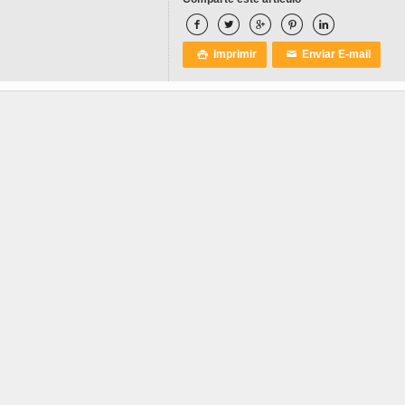





Imprimir
Enviar E-mail

✉