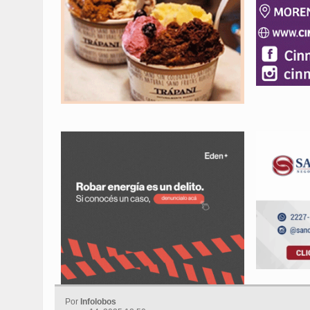
Por
Infolobos