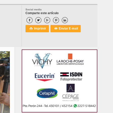
Social media
Comparte este artículo





Imprimir
Enviar E-mail

✉