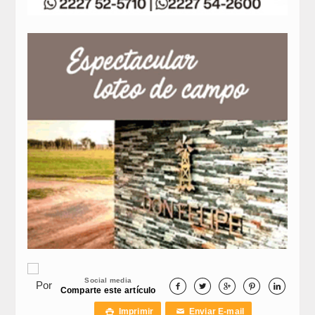
Social media
Por





Comparte este artículo
Imprimir
Enviar E-mail

✉