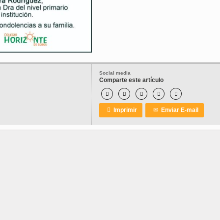
Social media
Comparte este artículo






Imprimir
✉
Enviar E-mail