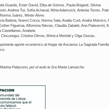
lda Guardo, Ester David, Elba de Gómez. Paula Briganti, Silvina
ri, Andrea Tur, Sofía Achaval, Mirta Adamzick, Antonia Torres, Patr
, Norma Juárez, Mirian Álves
ía Batista, Noemi Corva, Norma Sala, Analia Curti, Analía Mársico, 
ther Figueroa, Alfonsina Nievas, Claudia Zabalet, Ana Palavecini, 
a Castellanos, Anabela
Cincunegui, Cristina Olmos, Mónica Merlotti y Olga Giovac.
 importante aporte económico al Hogar de Ancianos La Sagrada Famili
ico.
Marina Palazzesi, por el asilo la Sra Marta Lamarche.