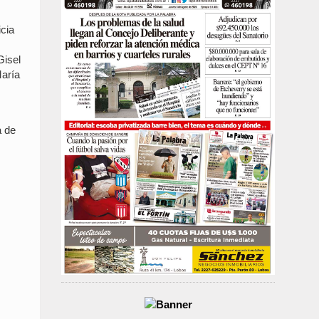
icia
Gisel
María
a de