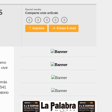
S
Social media
Comparte este artículo






Imprimir
✉
Enviar E-mail
como
vivir
1 más
 541
atorio