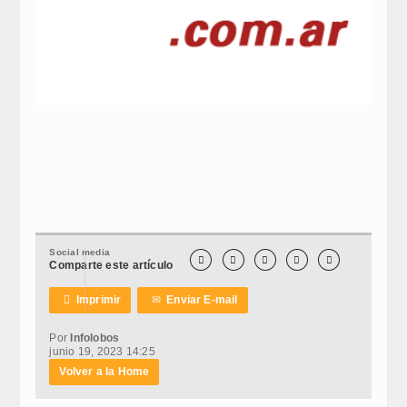
Social media





Comparte este artículo

Imprimir
✉
Enviar E-mail
Por
Infolobos
junio 19, 2023 14:25
Volver a la Home