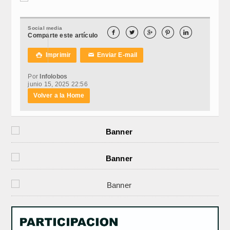
Social media





Comparte este artículo
Imprimir
Enviar E-mail

✉
Por
Infolobos
junio 15, 2025 22:56
Volver a la Home