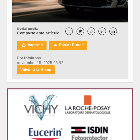
Social media





Comparte este artículo
Imprimir
Enviar E-mail

✉
Por
Infolobos
noviembre 15, 2025 23:52
Volver a la Home