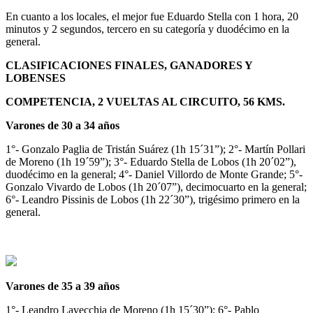
En cuanto a los locales, el mejor fue Eduardo Stella con 1 hora, 20
minutos y 2 segundos, tercero en su categoría y duodécimo en la
general.
CLASIFICACIONES FINALES, GANADORES Y
LOBENSES
COMPETENCIA, 2 VUELTAS AL CIRCUITO, 56 KMS.
Varones de 30 a 34 años
1°- Gonzalo Paglia de Tristán Suárez (1h 15´31”); 2°- Martín Pollari
de Moreno (1h 19´59”); 3°- Eduardo Stella de Lobos (1h 20´02”),
duodécimo en la general; 4°- Daniel Villordo de Monte Grande; 5°-
Gonzalo Vivardo de Lobos (1h 20´07”), decimocuarto en la general;
6°- Leandro Pissinis de Lobos (1h 22´30”), trigésimo primero en la
general.
Varones de 35 a 39 años
1°- Leandro Lavecchia de Moreno (1h 15´30”); 6°- Pablo