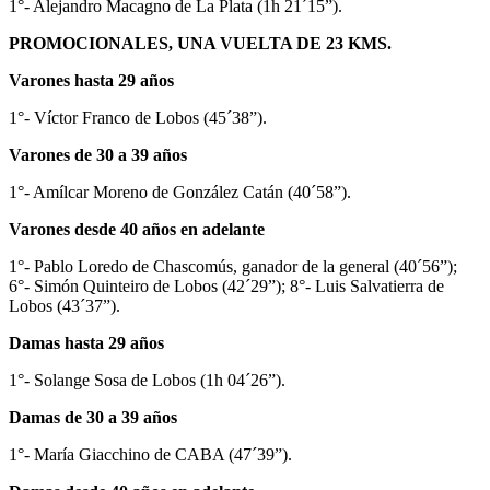
1°- Alejandro Macagno de La Plata (1h 21´15”).
PROMOCIONALES, UNA VUELTA DE 23 KMS.
Varones hasta 29 años
1°- Víctor Franco de Lobos (45´38”).
Varones de 30 a 39 años
1°- Amílcar Moreno de González Catán (40´58”).
Varones desde 40 años en adelante
1°- Pablo Loredo de Chascomús, ganador de la general (40´56”);
6°- Simón Quinteiro de Lobos (42´29”); 8°- Luis Salvatierra de
Lobos (43´37”).
Damas hasta 29 años
1°- Solange Sosa de Lobos (1h 04´26”).
Damas de 30 a 39 años
1°- María Giacchino de CABA (47´39”).