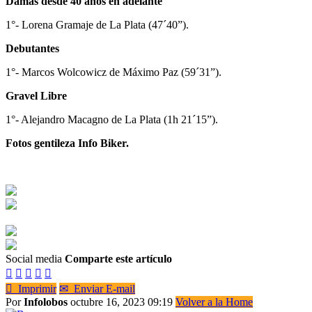
Damas desde 40 años en adelante
1°- Lorena Gramaje de La Plata (47´40”).
Debutantes
1°- Marcos Wolcowicz de Máximo Paz (59´31”).
Gravel Libre
1°- Alejandro Macagno de La Plata (1h 21´15”).
Fotos gentileza Info Biker.
Social media
Comparte este artículo






Imprimir
✉
Enviar E-mail
Por
Infolobos
octubre 16, 2023 09:19
Volver a la Home