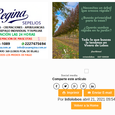
Social media
Comparte este artículo





Imprimir
Enviar E-mail

✉
Por
Infolobos
abril 21, 2021 09:5
Volver a la Home