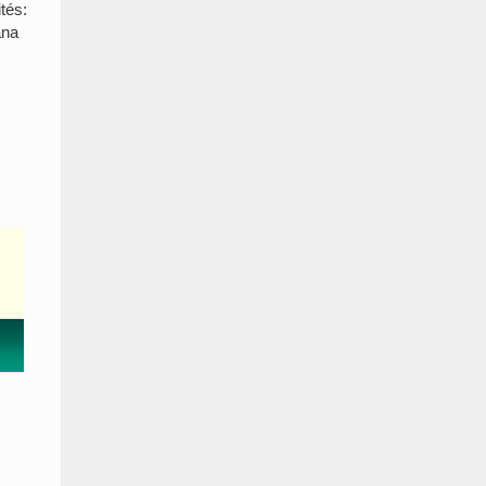
tés:
ana