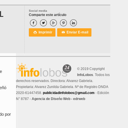
L
Social media
Comparte este artículo





Imprimir
Enviar E-mail

✉
© 2019 Copyright
de
InfoLobos
. Todos los
derechos reservados. Directora: Alvarez Gabriela.
Propietaria: Alvarez Zunilda Gabriela. Nº de Registro DNDA
peñó
2020-61447458.
publicidadinfolobos@gmail.com
- Edición
N° 8787 -
Agencia de Diseńo Web - edrweb
do por