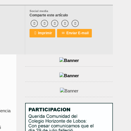
Social media
Comparte este artículo






Imprimir
✉
Enviar E-mail
iencia
i