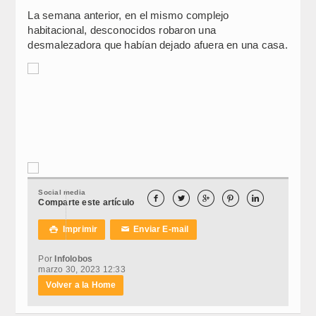
La semana anterior, en el mismo complejo
habitacional, desconocidos robaron una
desmalezadora que habían dejado afuera en una casa.
Social media





Comparte este artículo
Imprimir
Enviar E-mail

✉
Por
Infolobos
marzo 30, 2023 12:33
Volver a la Home