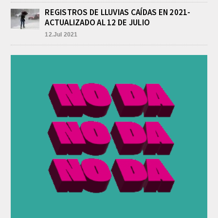
En las primeras horas de la tarde del
REGISTROS DE LLUVIAS CAÍDAS EN 2021-
martes, el Intendente Jorge
ACTUALIZADO AL 12 DE JULIO
Etcheverry recibió, por parte de su
par de...
12.Jul 2021