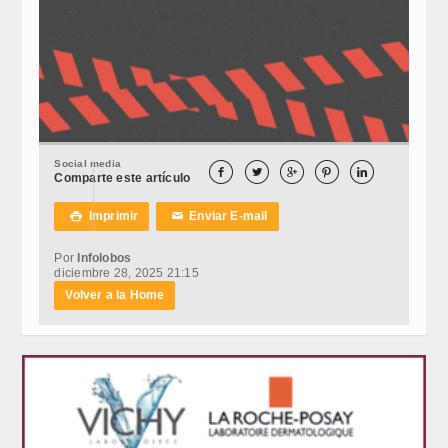
Social media





Comparte este artículo
Imprimir
Enviar E-mail

✉
Por
Infolobos
diciembre 28, 2025 21:15
Volver a la Home