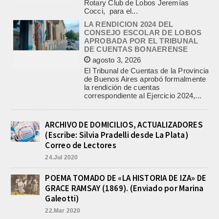
LA RENDICION 2024 DEL
CONSEJO ESCOLAR DE LOBOS
APROBADA POR EL TRIBUNAL
DE CUENTAS BONAERENSE
agosto 3, 2026
El Tribunal de Cuentas de la Provincia
de Buenos Aires aprobó formalmente
la rendición de cuentas
correspondiente al Ejercicio 2024,...
PRE-FEDERAL MASCULINO DE
BASQUET EN CADETES:
ATHLETIC JUEGA EL
TRIANGULAR FINAL
ARCHIVO DE DOMICILIOS, ACTUALIZADORES
agosto 6, 2026
(Escribe: Silvia Pradelli desde La Plata)
Por el torneo Pre-federal de Básquet,
Correo de Lectores
el equipo de Cadetes de Athletic, logró
24.Jul 2020
un resonante triunfo ante Morón, y
se...
POEMA TOMADO DE «LA HISTORIA DE IZA» DE
INFORME DE DEFENSA CIVIL
GRACE RAMSAY (1869). (Enviado por Marina
LOBOS, COLABORACION EN LA
BUSQUEDA DE UNA PERSONA EN
Galeotti)
EL ARROYO SALADILLO
22.Mar 2020
agosto 5, 2026