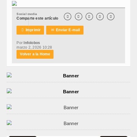
Social media





Comparte este artículo

Imprimir
✉
Enviar E-mail
Por
Infolobos
marzo 2, 2026 10:28
Volver a la Home