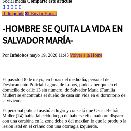
Social media
Comparte este artículo






Imprimir
✉
Enviar E-mail
-HOMBRE SE QUITA LA VIDA EN
SALVADOR MARÍA-
Por
Infolobos
mayo 19, 2020 11:45
Volver a la Home
El pasado 18 de mayo, en horas del mediodía, personal del
Destacamento Policial Laguna de Lobos, pudo saber que en el
domicilio de calle 13 sin número, de Salvador María (Familia
Muller) se encontraba el dueño de casa sin vida en el dormitorio de
la vivienda.
El personal policial asistió al lugar y constató que Oscar Beltrán
Muller (74) había fallecido luego de haberse efectuado un disparo
con una carabina en la zona debajo del maxilar, lo que le produjo la
lesión letal en el cráneo con una otorragia izquierda.