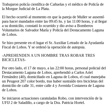
Trabajaron policía científica de Cañuelas y el médico de Policía de
la Morgue Judicial de La Plata.
El hecho ocurrió al momento en que la pareja de Muller se ausentó
para hacer mandados entre las 09:45 hs. y las 11:00 horas, y al llegar
a su domicilio, constató lo ocurrido y dio aviso a Bomberos
Voluntarios de Salvador María y Policía del Destacamento Laguna
de Lobos.
Se hizo presente en el lugar el Sr. Auxiliar Letrado de la Ayudantía
Fiscal de Lobos. Y se ordenó la operación de autopsia.
-APREHENDEN A UN HOMBRE TRAS ROBAR TRES
BICICLETAS-
Por otro lado, el 17 de mayo, a las 22:00 horas, personal policial del
Destacamento Laguna de Lobos, aprehendió a Carlos Ariel
Fernández (40), domiciliado en Laguna de Lobos, el cual manejaba
un Peugeot 207 color bordo, tras haber sustraído tres bicicletas del
domicilio de calle 31, entre calle 4 y Avenida Costanera de Laguna
de Lobos.
Se iniciaron actuaciones caratuladas Robo, con intervención de la
UFIJ 2 de Saladillo, a cargo de la Dra. Patricia Hortel.